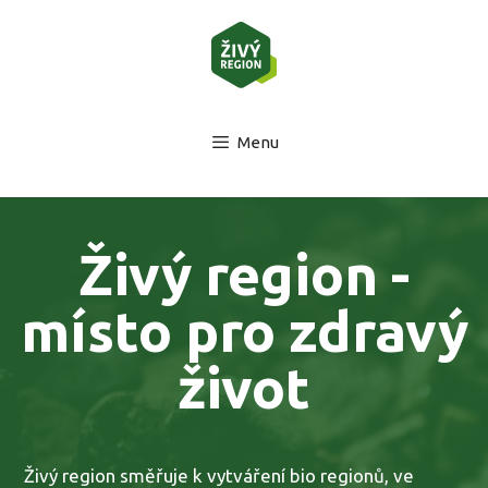
Menu
Živý region -
místo pro zdravý
život
Živý region směřuje k vytváření bio regionů, ve