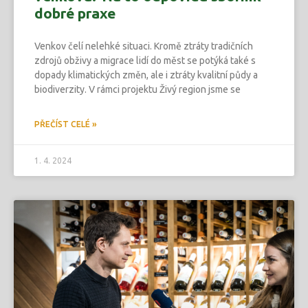
dobré praxe
Venkov čelí nelehké situaci. Kromě ztráty tradičních
zdrojů obživy a migrace lidí do měst se potýká také s
dopady klimatických změn, ale i ztráty kvalitní půdy a
biodiverzity. V rámci projektu Živý region jsme se
PŘEČÍST CELÉ »
1. 4. 2024