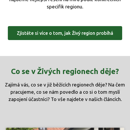
specifik regionu.
Zjistěte si více o tom, jak Živý region probíhá
Co se v Živých regionech děje?
Zajímá vás, co se v již běžících regionech děje? Na čem
pracujeme, co se nám povedlo a co si o tom myslí
zapojení účastníci? To vše najdete v našich článcích.