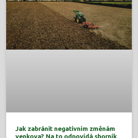
Jak zabránit negativním změnám
venkova? Na to odpovídá sborník