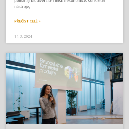
pomáhají biodiverzitě i místní ekonomice. Konkrétní
nástroje,
PŘEČÍST CELÉ »
14. 3. 2024