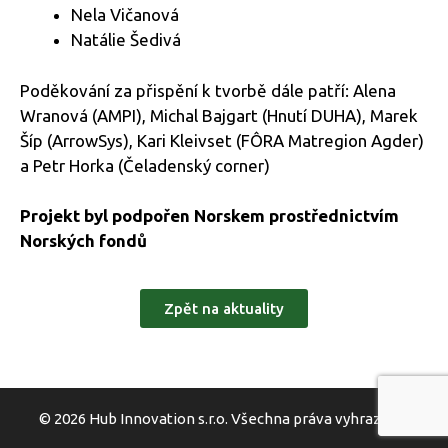
Nela Vičanová
Natálie Šedivá
Poděkování za přispění k tvorbě dále patří: Alena
Wranová (AMPI), Michal Bajgart (Hnutí DUHA), Marek
Šíp (ArrowSys), Kari Kleivset (FÔRA Matregion Agder)
a Petr Horka (Čeladenský corner)
Projekt byl podpořen Norskem prostřednictvím
Norských fondů
Zpět na aktuality
© 2026
Hub Innovation s.r.o.
Všechna práva vyhrazena.