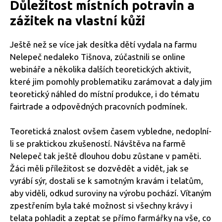
Důležitost místních potravin a
zážitek na vlastní kůži
Ještě než se více jak desítka dětí vydala na farmu
Nelepeč nedaleko Tišnova, zúčastnili se online
webináře a několika dalších teoretických aktivit,
které jim pomohly problematiku zarámovat a daly jim
teoretický náhled do místní produkce, i do tématu
fairtrade a odpovědných pracovních podmínek.
Teoretická znalost ovšem časem vybledne, nedoplní-
li se praktickou zkušeností. Návštěva na farmě
Nelepeč tak ještě dlouhou dobu zůstane v paměti.
Žáci měli příležitost se dozvědět a vidět, jak se
vyrábí sýr, dostali se k samotným kravám i telatům,
aby viděli, odkud suroviny na výrobu pochází. Vítaným
zpestřením byla také možnost si všechny krávy i
telata pohladit a zeptat se přímo farmářky na vše, co