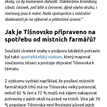
školy, co by kamenem dohodil. Odebíráme brambory,
cibuli, česnek, zelí bílé a červené, dýně všeho druhu, i
melouny jsou k mání. Naše spolupráce s místními
dodavateli je na výborné a přátelské úrovni.”
Jak je Tišnovsko připraveno na
spotřebu od místních farmářů?
Součástí víceleté snahy o podporu lokálních potravin
byl také
spotřebitelský výzkum
, který mapoval
současnou situaci a postoje obyvatel Tišnovska k
tématu.
Z výzkumu vychází například, že posílení místních
farmářských trhů má na Tišnovsku velký potenciál,
neboť 82 % žen a 72 % mužů má zájem nakupovat
potraviny z jejich okolí na právě na trzích. Více jak 70
% populace Tišnovska není lhostejný původ jejich