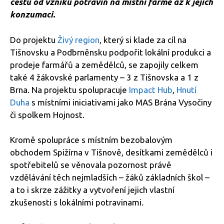
cestu od vzniku potravin na místní farmě až k jejich
konzumaci.
Do projektu
Živý region
, který si klade za cíl na
Tišnovsku a Podbrněnsku podpořit lokální produkci a
prodeje farmářů a zemědělců, se zapojily celkem
také 4 žákovské parlamenty – 3 z Tišnovska a 1 z
Brna. Na projektu spolupracuje
Impact Hub
,
Hnutí
Duha
s místními iniciativami jako MAS Brána Vysočiny
či spolkem Hojnost.
Kromě spolupráce s místním bezobalovým
obchodem Spižírna v Tišnově, desítkami zemědělců i
spotřebitelů se věnovala pozornost právě
vzdělávání těch nejmladších – žáků základních škol –
a to i skrze zážitky a vytvoření jejich vlastní
zkušenosti s lokálními potravinami.