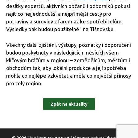
desítky expertů, aktivních občanů i odborníků pokusí
najít co nejjednodušší a nejpřímější cesty pro
potraviny a suroviny z farem až ke spotřebitelům.
Výsledky pak budou použitelné i na Tišnovsku.
Všechny další zjištění, výstupy, poznatky i doporučení
budou poskytnuty v následujících měsících všem
klíčovým hráčům v regionu – zemědělcům, městům i
obchodům tak, aby lokální produkce a její spotřeba
mohla co nejlépe vzkvétat a měla co největší přínosy
pro celý region.
Zpět na aktuality
© 2026
Hub Innovation s.r.o.
Všechna práva vyhrazena.