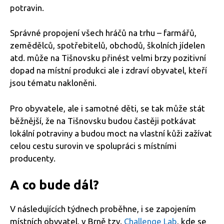
potravin.
Správné propojení všech hráčů na trhu – farmářů,
zemědělců, spotřebitelů, obchodů, školních jídelen
atd. může na Tišnovsku přinést velmi brzy pozitivní
dopad na místní produkci ale i zdraví obyvatel, kteří
jsou tématu nakloněni.
Pro obyvatele, ale i samotné děti, se tak může stát
běžnější, že na Tišnovsku budou častěji potkávat
lokální potraviny a budou moct na vlastní kůži zažívat
celou cestu surovin ve spolupráci s místními
producenty.
A co bude dál?
V následujících týdnech proběhne, i se zapojením
místních obyvatel, v Brně tzv.
Challenge Lab
, kde se