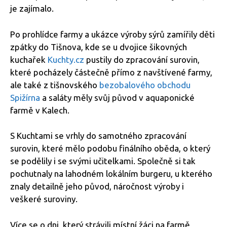
je zajímalo.
Po prohlídce farmy a ukázce výroby sýrů zamířily děti
zpátky do Tišnova, kde se u dvojice šikovných
kuchařek
Kuchty.cz
pustily do zpracování surovin,
které pocházely částečně přímo z navštívené farmy,
ale také z tišnovského
bezobalového obchodu
Spižírna
a saláty měly svůj původ v aquaponické
farmě v Kalech.
S Kuchtami se vrhly do samotného zpracování
surovin, které mělo podobu finálního oběda, o který
se podělily i se svými učitelkami. Společně si tak
pochutnaly na lahodném lokálním burgeru, u kterého
znaly detailně jeho původ, náročnost výroby i
veškeré suroviny.
Více se o dni, který strávili místní žáci na farmě