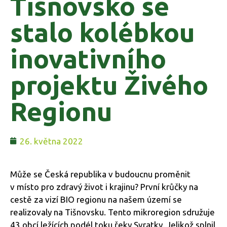
Tišnovsko se
stalo kolébkou
inovativního
projektu Živého
Regionu
26. května 2022
Může se Česká republika v budoucnu proměnit
v místo pro zdravý život i krajinu? První krůčky na
cestě za vizí BIO regionu na našem území se
realizovaly na Tišnovsku. Tento mikroregion sdružuje
43 obcí ležících podél toku řeky Svratky. Jelikož splnil